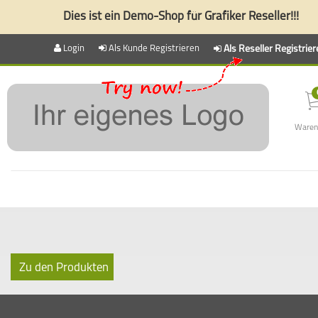
Dies ist ein Demo-Shop für Grafiker Reseller!!!
Login
Als Kunde Registrieren
Als Reseller Registrier
Waren
Zu den Produkten